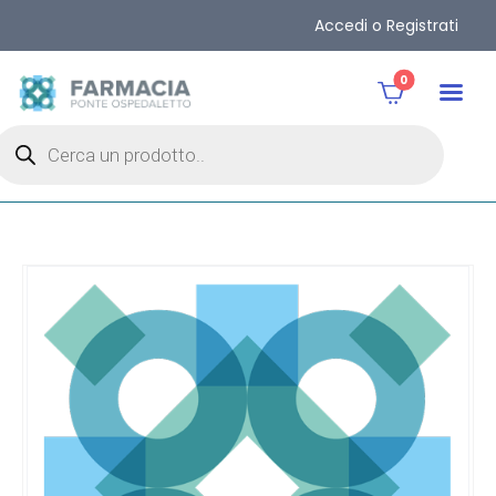
Accedi o Registrati
0