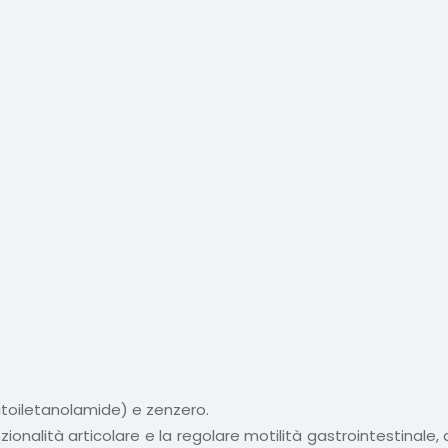
itoiletanolamide) e zenzero.
nalità articolare e la regolare motilità gastrointestinale, a