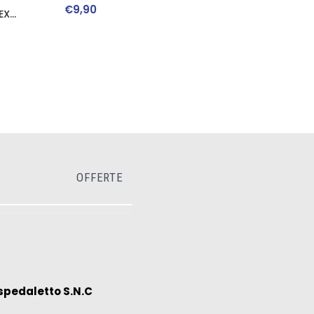
€
9
,
90
EX
SLIM
OFFERTE
spedaletto S.N.C