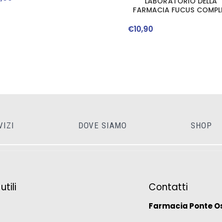
LABORATORIO DELLA
FARMACIA FUCUS COMPL
50 COMPRESSE LINEALINEA
€
10
,
90
VIZI
DOVE SIAMO
SHOP
tili
Contatti
Farmacia Ponte O