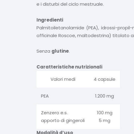
e i disturbi del ciclo mestruale.
Ingredienti
Palmitoiletanolamide (PEA), idrossi-propil-
officinale Roscoe, maltodestrina) titolato al
Senza
glutine
.
Caratteristiche nutrizionali
Valori medi
4 capsule
PEA
1.200 mg
Zenzero e.s.
100 mg
apporto di gingeroli
5 mg
Modalità d’uso