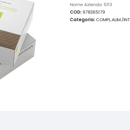
Nome Azienda:
5113
COD:
978265179
Categoria:
COMPL.ALIM./INT