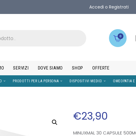
Accedi o Registrati
0
MO
SERVIZI
DOVE SIAMO
SHOP
OFFERTE
IMENTI
VISO
PRODOTTI PER LA PERSONA
DISPOS
€
23
,
90
MINUXMAL 30 CAPSULE 500