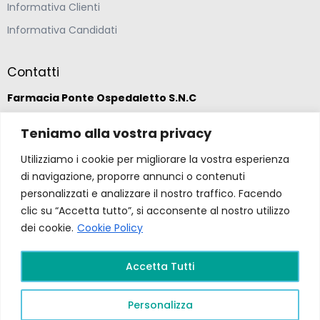
Informativa Clienti
Informativa Candidati
Contatti
Farmacia Ponte Ospedaletto S.N.C
Via della Solidarietà 2,
Teniamo alla vostra privacy
47020 Longiano, Forlì-Cesena
Utilizziamo i cookie per migliorare la vostra esperienza
di navigazione, proporre annunci o contenuti
(39) 0547 57265
personalizzati e analizzare il nostro traffico. Facendo
clic su “Accetta tutto”, si acconsente al nostro utilizzo
dei cookie.
Cookie Policy
farmacia@ponteospedaletto.it
Accetta Tutti
Farmacia Ponte Ospedaletto 2026. Tutti diritti
riservati a Farmacia Ponte Ospedaletto. Sito creato
Personalizza
da
Gruppo Ingegneria
.
Privacy Policy –
P.Iva e