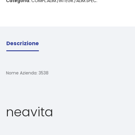
Categoria:
COMPL.ALIM./INTEGR./ALIM.SPEC.
Descrizione
Nome Azienda:
3538
neavita