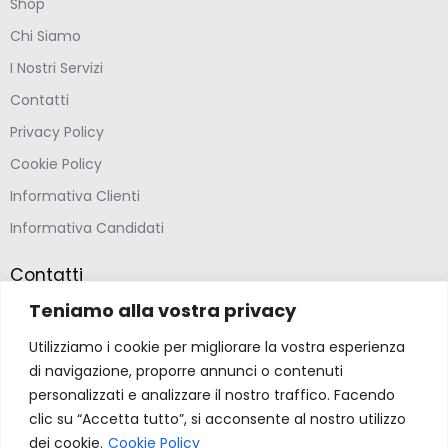
Shop
Chi Siamo
I Nostri Servizi
Contatti
Privacy Policy
Cookie Policy
Informativa Clienti
Informativa Candidati
Contatti
Teniamo alla vostra privacy
Farmacia Ponte Ospedaletto S.N.C
Utilizziamo i cookie per migliorare la vostra esperienza
Via della Solidarietà 2,
di navigazione, proporre annunci o contenuti
47020 Longiano, Forlì-Cesena
personalizzati e analizzare il nostro traffico. Facendo
clic su “Accetta tutto”, si acconsente al nostro utilizzo
(39) 0547 57265
dei cookie.
Cookie Policy