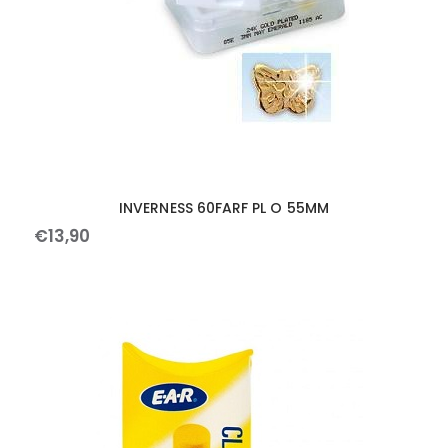
INVERNESS 60FARF PL O 55MM
€
13
,
90