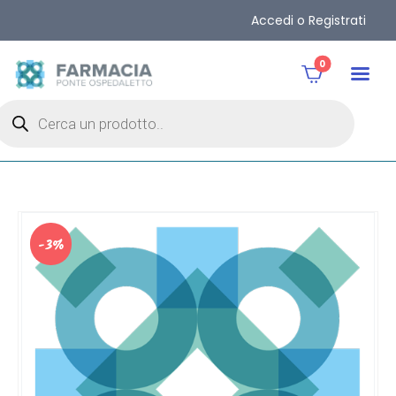
Accedi o Registrati
0
-3%