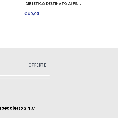
DIETETICO DESTINATO AI FINI
MEDICISPECIALI 30 BUSTINE
6,5G
€
40
,
00
OFFERTE
spedaletto S.N.C