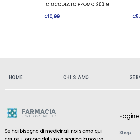
CIOCCOLATO PROMO 200 G
€
10
,
99
€
5
HOME
CHI SIAMO
SER
Pagine u
Se hai bisogno di medicinali, noi siamo qui
Shop
per te. Compra dal sito o scarica la nostra