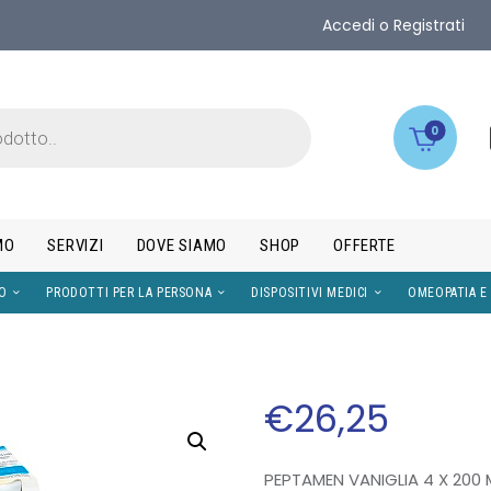
Accedi o Registrati
0
MO
SERVIZI
DOVE SIAMO
SHOP
OFFERTE
IMENTI
VISO
PRODOTTI PER LA PERSONA
DISPOS
€
26
,
25
PEPTAMEN VANIGLIA 4 X 200 