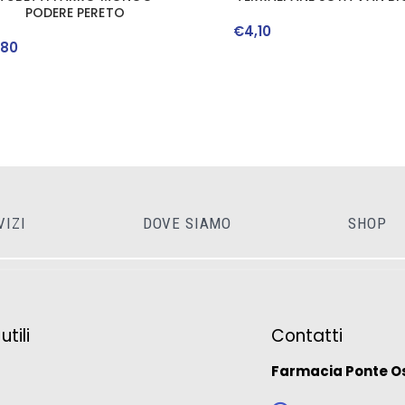
PODERE PERETO
€
4
,
10
,
80
VIZI
DOVE SIAMO
SHOP
tili
Contatti
Farmacia Ponte O