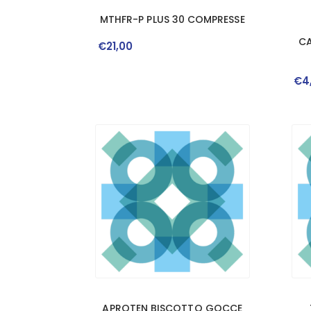
MTHFR-P PLUS 30 COMPRESSE
CA
€
21
,
00
€
4
APROTEN BISCOTTO GOCCE