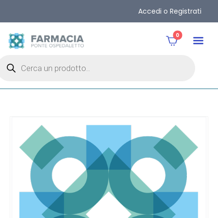
Accedi o Registrati
0