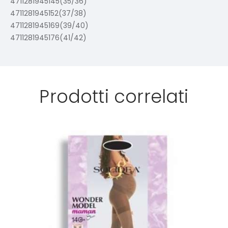
4711281945145(35/36)
4711281945152(37/38)
4711281945169(39/40)
4711281945176(41/42)
Prodotti correlati