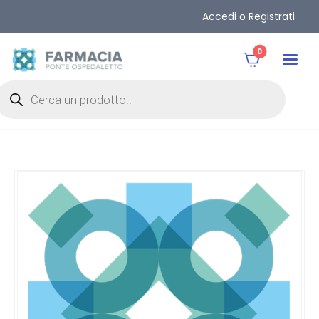
Accedi o Registrati
0