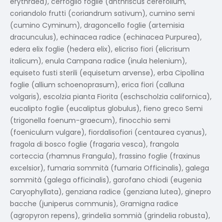
erythraea), cerfoglio foglie (anthriscus cerefolium,
coriandolo frutti (coriandrum sativum), cumino semi
(cumino Cyminum), dragoncello foglie (artemisia
dracunculus), echinacea radice (echinacea Purpurea),
edera elix foglie (hedera elix), elicriso fiori (elicrisum
italicum), enula Campana radice (inula helenium),
equiseto fusti sterili (equisetum arvense), erba Cipollina
foglie (allium schoenoprasum), erica fiori (calluna
volgaris), escolzia pianta Fiorita (eschscholzia californica),
eucalipto foglie (eucaliptus globulus), fieno greco Semi
(trigonella foenum-graecum), finocchio semi
(foeniculum vulgare), fiordalisofiori (centaurea cyanus),
fragola di bosco foglie (fragaria vesca), frangola
corteccia (rhamnus Frangula), frassino foglie (fraxinus
excelsior), fumaria sommità (fumaria Officinalis), galega
sommità (galega officinalis), garofano chiodi (eugenia
Caryophyllata), genziana radice (genziana lutea), ginepro
bacche (juniperus communis), Gramigna radice
(agropyron repens), grindelia sommià (grindelia robusta),