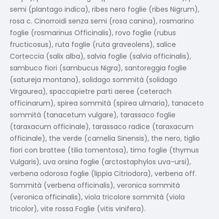
semi (plantago indica), ribes nero foglie (ribes Nigrum),
rosa c. Cinorroidi senza semi (rosa canina), rosmarino
foglie (rosmarinus Officinalis), rovo foglie (rubus
fructicosus), ruta foglie (ruta graveolens), salice
Corteccia (salix alba), salvia foglie (salvia officinalis),
sambuco fiori (sambucus Nigra), santoreggia foglie
(satureja montana), solidago sommità (solidago
Virgaurea), spaccapietre parti aeree (ceterach
officinarum), spirea sommità (spirea ulmaria), tanaceto
sommità (tanacetum vulgare), tarassaco foglie
(taraxacum officinale), tarassaco radice (taraxacum
officinale), the verde (camelia Sinensis), the nero, tiglio
fiori con brattee (tilia tomentosa), timo foglie (thymus
Vulgaris), uva orsina foglie (arctostaphylos uva-ursi),
verbena odorosa foglie (lippia Citriodora), verbena off.
Sommità (verbena officinalis), veronica sommità
(veronica officinalis), viola tricolore sommità (viola
tricolor), vite rossa Foglie (vitis vinifera).