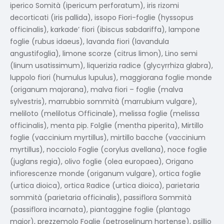
iperico Somità (ipericum perforatum), iris rizomi
decorticati (iris pallida), issopo Fiori-foglie (hyssopus
officinalis), karkade’ fiori (ibiscus sabdariffa), lampone
foglie (rubus idaeus), lavanda fiori (lavandula
angustifoglia), limone scorze (citrus limon), Lino semi
(linum usatissimum), liquerizia radice (glycyrrhiza glabra),
luppolo fiori (humulus lupulus), maggiorana foglie monde
(origanum majorana), malva fiori – foglie (malva
sylvestris), marrubbio sommità (marrubium vulgare),
meliloto (melilotus Officinale), melissa foglie (melissa
officinalis), menta pip. Folglie (mentha piperita), Mirtillo
foglie (vaccinium myrtillus), mirtillo bacche (vaccinium
myrtillus), nocciolo Foglie (corylus avellana), noce foglie
(juglans regia), olivo foglie (olea europaea), Origano
infiorescenze monde (origanum vulgare), ortica foglie
(urtica dioica), ortica Radice (urtica dioica), parietaria
sommità (parietaria officinalis), passiflora Sommità
(passiflora incarnata), piantaggine foglie (plantago
major), prezzemolo Foglie (petroselinum hortense), psillio