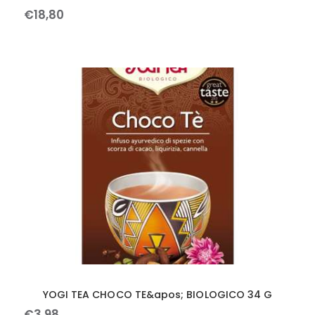
€
18
,
80
YOGI TEA CHOCO TE&apos; BIOLOGICO 34 G
€
3
,
98