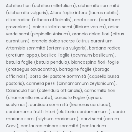
Achillea fiori (achillea millefolium), alchemilla sommità
(alchemilla vulgaris), Alloro foglie intere (laurus nobilis),
altea radice (athaea officinalis), aneto semi (anethum
graveolens), anice stellato semi (illicium verum), anice
verde semi (pinpinella Anisum), arancio dolce fiori (citrus
aurantium), arancio dolce scorze (citrus aurantium
Artemisia sommità (artemisia vulgaris), bardana radice
(arctium lappa), basilico Foglie (ocymum basilicum),
betulla foglie (betula pendula), biancospino fiori-foglie
(crataegus oxyacantha), borragine foglie (borago
officinalis), borsa del pastore Sommità (capsella bursa
pastoris), cannella pezzi (cinnamomum zeylanicum),
Calendula fiori (calendula officinalis), camomilla fiori
(chamomilla recutita), carciofo Foglie (cynara
scolymus), cardiaca sommità (leonorus cardiaca),
cardamomo frutti Interi (elettaria cardamomum ), cardo
mariano semi (silybum marianum), carvi semi (carum
Carvi), centaurea minore sommità (centaurium