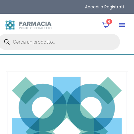
Accedi o Registrati
0