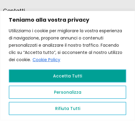
Contatti
Teniamo alla vostra privacy
Farmacia Ponte Ospedaletto S.N.C
Utilizziamo i cookie per migliorare la vostra esperienza
Via della Solidarietà 2,
di navigazione, proporre annunci o contenuti
47020 Longiano, Forlì-Cesena
personalizzati e analizzare il nostro traffico. Facendo
clic su “Accetta tutto”, si acconsente al nostro utilizzo
(39) 0547 57265
dei cookie.
Cookie Policy
Accetta Tutti
farmacia@ponteospedaletto.it
Personalizza
Farmacia Ponte Ospedaletto 2026. Tutti diritti
riservati a Farmacia Ponte Ospedaletto. Sito creato
Rifiuta Tutti
da
Gruppo Ingegneria
.
Privacy Policy –
P.Iva e
C.F.
04323760407
PR FESR EMILIA ROMAGNA
2021/2027