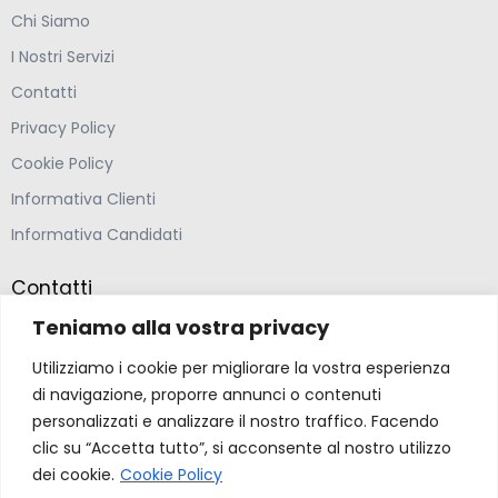
Chi Siamo
I Nostri Servizi
Contatti
Privacy Policy
Cookie Policy
Informativa Clienti
Informativa Candidati
Contatti
Teniamo alla vostra privacy
Farmacia Ponte Ospedaletto S.N.C
Utilizziamo i cookie per migliorare la vostra esperienza
Via della Solidarietà 2,
di navigazione, proporre annunci o contenuti
47020 Longiano, Forlì-Cesena
personalizzati e analizzare il nostro traffico. Facendo
clic su “Accetta tutto”, si acconsente al nostro utilizzo
(39) 0547 57265
dei cookie.
Cookie Policy