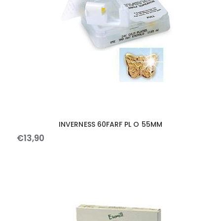
INVERNESS 60FARF PL O 55MM
€
13
,
90