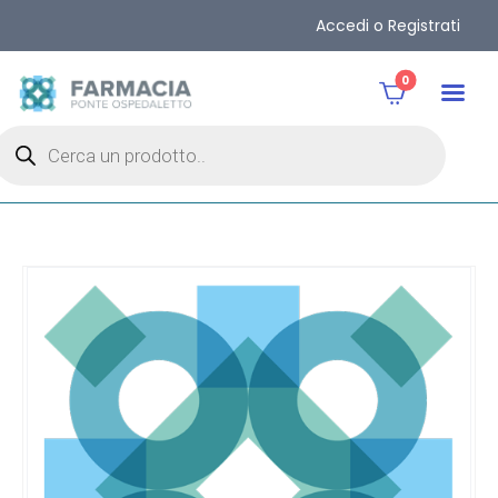
Accedi o Registrati
0