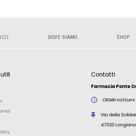
VIZI
DOVE SIAMO
SHOP
tili
Contatti
Farmacia Ponte O
ORARI notturni 
mo
ervizi
Via della Solidar
47020 Longiano
olicy