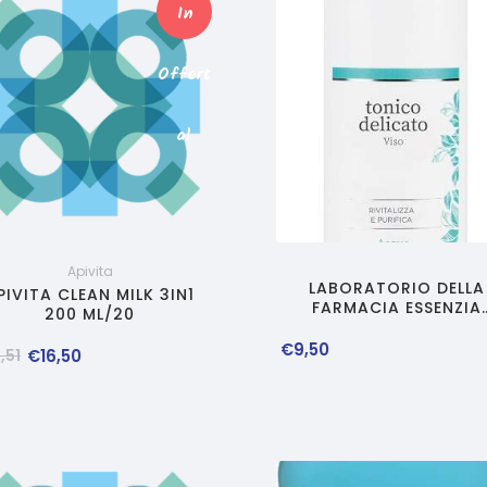
In
Offert
A!
Apivita
LABORATORIO DELLA
PIVITA CLEAN MILK 3IN1
FARMACIA ESSENZIA
200 ML/20
TONICO 150 ML
€
9
,
50
6
,
51
€
16
,
50