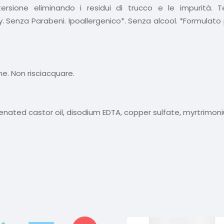
ersione eliminando i residui di trucco e le impurità. T
nza Parabeni. Ipoallergenico*. Senza alcool. *Formulato per r
ne. Non risciacquare.
enated castor oil, disodium EDTA, copper sulfate, myrtrimo
Prodotti correlati