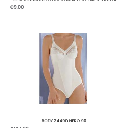
€
9
,
00
BODY 3449D NERO 90