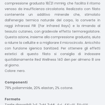
compressione graduata 18/21 mmHg che facilita il ritorno
venoso da insufficienza circolatoria. Realizzato con filato
contenente un additivo minerale che, stimolato
dall’energia termica naturale del corpo, la converte in
raggi infrarossi FIR (Far Infrared Rays) e la rimanda al
tessuto cutaneo, con gradevole effetto termoregolatore.
Questa azione, insieme alla compressione graduata, aiuta
a ridurre la cellulite e a migliorare il microcircolo. Arricchito
con funzione igienica Sanitized. Per ottenere gli effetti
estetici di questo filato si consiglia di indossare
quotidianamente Red Wellness 140 den per almeno 8 ore
al giorno.
Colore: nero.
Componenti
78% poliammide, 20% elastan, 2% cotone.
Formato
Taglie disponibili: 1-S, 2-M, 3-ML, 4-L, 4XL-XL, 5X-XXL.