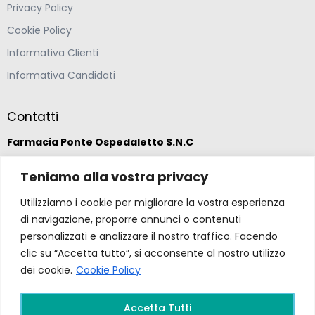
Privacy Policy
Cookie Policy
Informativa Clienti
Informativa Candidati
Contatti
Farmacia Ponte Ospedaletto S.N.C
Via della Solidarietà 2,
Teniamo alla vostra privacy
47020 Longiano, Forlì-Cesena
Utilizziamo i cookie per migliorare la vostra esperienza
di navigazione, proporre annunci o contenuti
(39) 0547 57265
personalizzati e analizzare il nostro traffico. Facendo
clic su “Accetta tutto”, si acconsente al nostro utilizzo
dei cookie.
Cookie Policy
farmacia@ponteospedaletto.it
Accetta Tutti
Farmacia Ponte Ospedaletto 2026. Tutti diritti