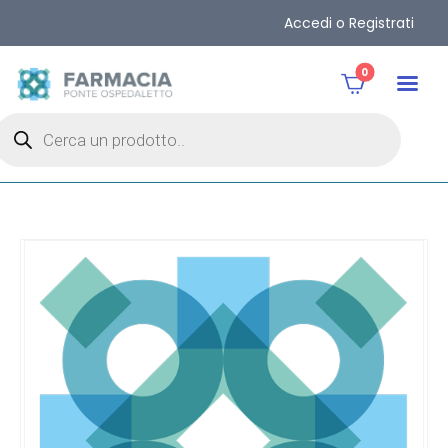
Accedi o Registrati
0