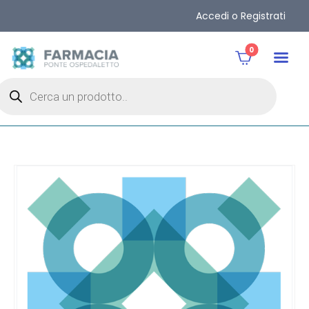
Accedi o Registrati
0