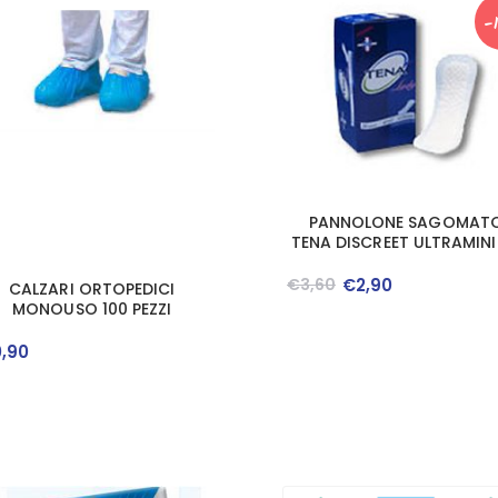
-
PANNOLONE SAGOMAT
TENA DISCREET ULTRAMINI
PEZZI
€
3
,
60
€
2
,
90
CALZARI ORTOPEDICI
MONOUSO 100 PEZZI
0
,
90