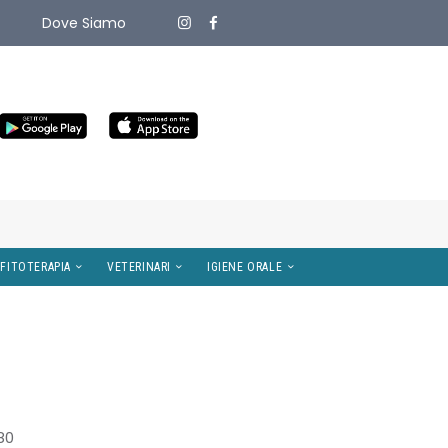
Dove Siamo
ITIVI MEDICI
OMEOPATIA E FITOTERAPIA
VETERINARI
80