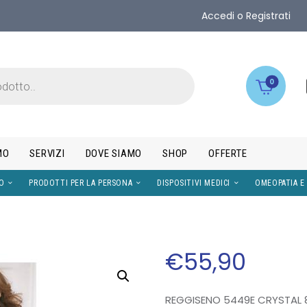
Accedi o Registrati
0
MO
SERVIZI
DOVE SIAMO
SHOP
OFFERTE
IMENTI
VISO
PRODOTTI PER LA PERSONA
DISPOS
€
55
,
90
REGGISENO 5449E CRYSTAL 