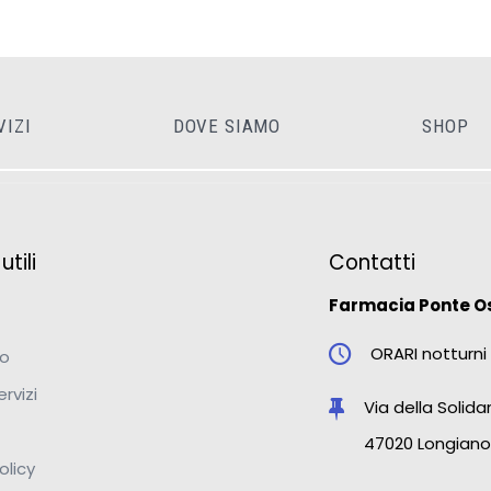
VIZI
DOVE SIAMO
SHOP
tili
Contatti
Farmacia Ponte O
ORARI notturni 
mo
ervizi
Via della Solidar
47020 Longiano
olicy