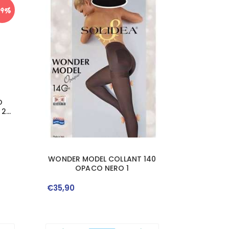
19%
O
 28
WONDER MODEL COLLANT 140
OPACO NERO 1
€
35
,
90