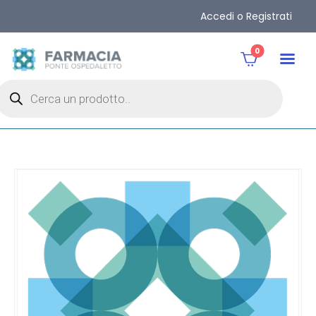
Accedi o Registrati
0