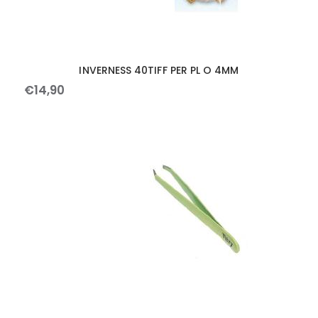
INVERNESS 40TIFF PER PL O 4MM
€
14
,
90