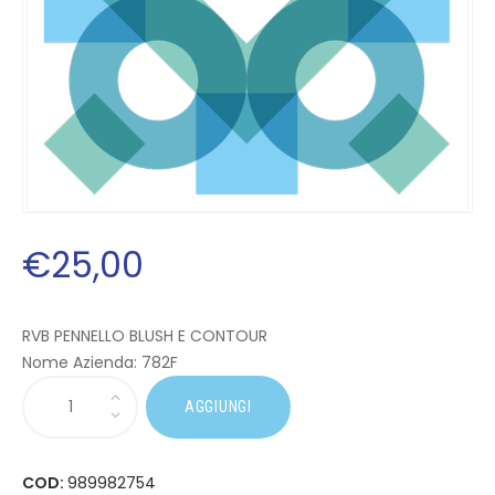
€
25
,
00
RVB PENNELLO BLUSH E CONTOUR
Nome Azienda:
782F
AGGIUNGI
COD:
989982754