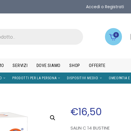
Accedi o Registrati
0
MO
SERVIZI
DOVE SIAMO
SHOP
OFFERTE
IMENTI
VISO
PRODOTTI PER LA PERSONA
DISPOS
€
16
,
50
SALIN C 14 BUSTINE