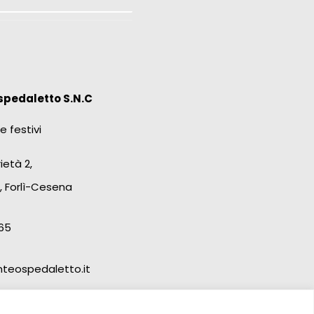
spedaletto S.N.C
e festivi
ietà 2,
, Forlì-Cesena
65
teospedaletto.it