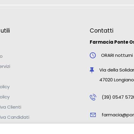
tili
Contatti
Farmacia Ponte O
ORARI notturni 
mo
ervizi
Via della Solidar
47020 Longiano
olicy
olicy
(39) 0547 572
va Clienti
farmacia@pon
iva Candidati