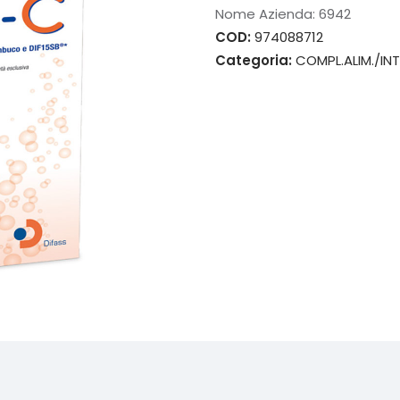
Nome Azienda:
6942
COD:
974088712
Categoria:
COMPL.ALIM./INT