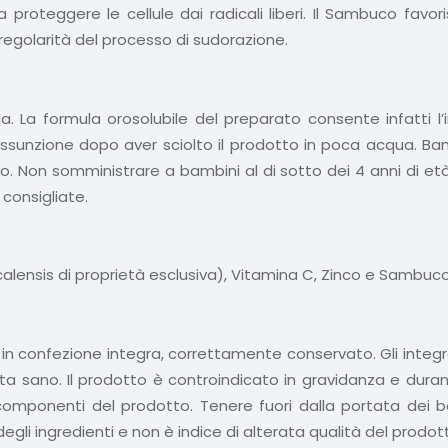
oteggere le cellule dai radicali liberi. Il Sambuco favorisc
a regolarità del processo di sudorazione.
ca. La formula orosolubile del preparato consente infatti
l’assunzione dopo aver sciolto il prodotto in poca acqua. Bam
rno. Non somministrare a bambini al di sotto dei 4 anni di età.
 consigliate.
icalensis di proprietà esclusiva), Vitamina C, Zinco e Sambuco
o in confezione integra, correttamente conservato. Gli integr
i vita sano. Il prodotto è controindicato in gravidanza e dur
componenti del prodotto. Tenere fuori dalla portata dei ba
degli ingredienti e non è indice di alterata qualità del prodot