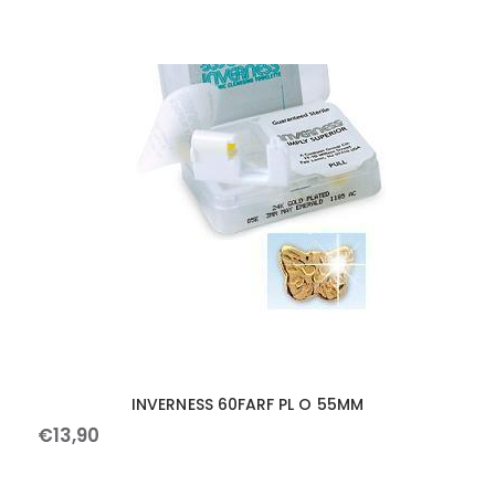
INVERNESS 60FARF PL O 55MM
€
13
,
90