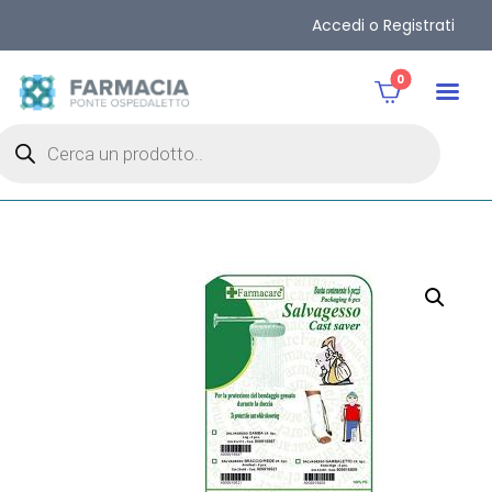
Accedi o Registrati
0