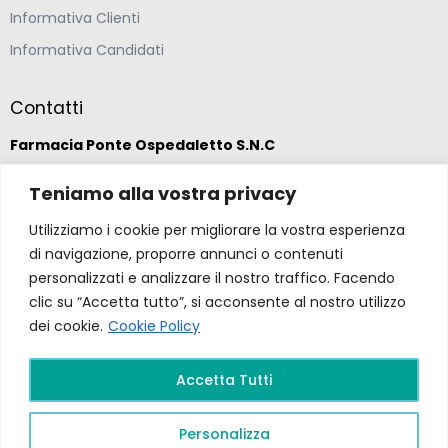
Informativa Clienti
Informativa Candidati
Contatti
Farmacia Ponte Ospedaletto S.N.C
Teniamo alla vostra privacy
Via della Solidarietà 2,
47020 Longiano, Forlì-Cesena
Utilizziamo i cookie per migliorare la vostra esperienza
di navigazione, proporre annunci o contenuti
(39) 0547 57265
personalizzati e analizzare il nostro traffico. Facendo
clic su “Accetta tutto”, si acconsente al nostro utilizzo
dei cookie.
Cookie Policy
farmacia@ponteospedaletto.it
Accetta Tutti
Farmacia Ponte Ospedaletto 2026. Tutti diritti
riservati a Farmacia Ponte Ospedaletto. Sito creato
Personalizza
da
Gruppo Ingegneria
.
Privacy Policy –
P.Iva e