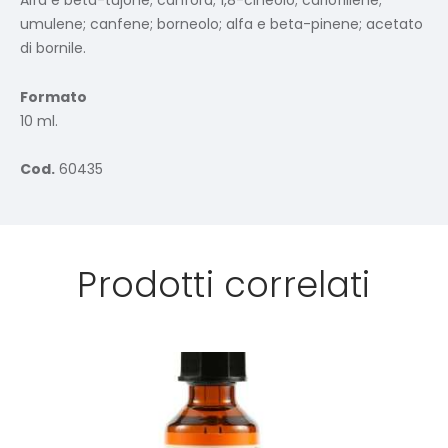
Alfa e beta-tujone; canfora; 1,8-cineolo; cariofillene;
umulene; canfene; borneolo; alfa e beta-pinene; acetato
di bornile.
Formato
10 ml.
Cod.
60435
Prodotti correlati