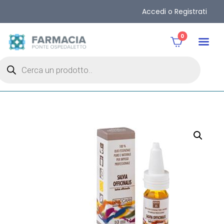
Accedi o Registrati
0