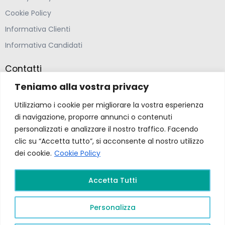
Cookie Policy
Informativa Clienti
Informativa Candidati
Contatti
Teniamo alla vostra privacy
Farmacia Ponte Ospedaletto S.N.C
Utilizziamo i cookie per migliorare la vostra esperienza
Via della Solidarietà 2,
di navigazione, proporre annunci o contenuti
47020 Longiano, Forlì-Cesena
personalizzati e analizzare il nostro traffico. Facendo
clic su “Accetta tutto”, si acconsente al nostro utilizzo
(39) 0547 57265
dei cookie.
Cookie Policy
farmacia@ponteospedaletto.it
Accetta Tutti
Farmacia Ponte Ospedaletto 2026. Tutti diritti
Personalizza
riservati a Farmacia Ponte Ospedaletto. Sito creato
da
Gruppo Ingegneria
.
Privacy Policy –
P.Iva e