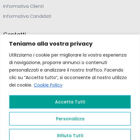
Informativa Clienti
Informativa Candidati
Contatti
Teniamo alla vostra privacy
Farmacia Ponte Ospedaletto S.N.C
Utilizziamo i cookie per migliorare la vostra esperienza
Via della Solidarietà 2,
di navigazione, proporre annunci o contenuti
47020 Longiano, Forlì-Cesena
personalizzati e analizzare il nostro traffico. Facendo
clic su “Accetta tutto”, si acconsente al nostro utilizzo
(39) 0547 57265
dei cookie.
Cookie Policy
Accetta Tutti
farmacia@ponteospedaletto.it
Personalizza
Farmacia Ponte Ospedaletto 2026. Tutti diritti
riservati a Farmacia Ponte Ospedaletto. Sito creato
Rifiuta Tutti
da
Gruppo Ingegneria
.
Privacy Policy –
P.Iva e