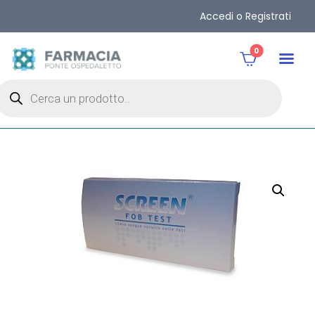
Accedi o Registrati
0