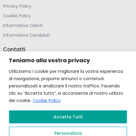
Privacy Policy
Cookie Policy
Informativa Clienti
Informativa Candidati
Contatti
Teniamo alla vostra privacy
Farmacia Ponte Ospedaletto S.N.C
Utilizziamo i cookie per migliorare la vostra esperienza
Via della Solidarietà 2,
di navigazione, proporre annunci o contenuti
47020 Longiano, Forlì-Cesena
personalizzati e analizzare il nostro traffico. Facendo
clic su “Accetta tutto”, si acconsente al nostro utilizzo
(39) 0547 57265
dei cookie.
Cookie Policy
farmacia@ponteospedaletto.it
Accetta Tutti
Farmacia Ponte Ospedaletto 2026. Tutti diritti
Personalizza
riservati a Farmacia Ponte Ospedaletto. Sito creato