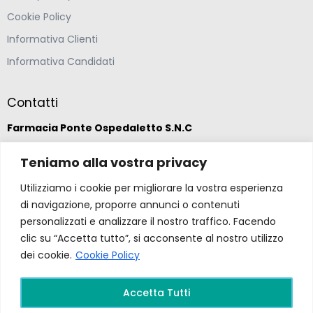
Cookie Policy
Informativa Clienti
Informativa Candidati
Contatti
Farmacia Ponte Ospedaletto S.N.C
Via della Solidarietà 2,
Teniamo alla vostra privacy
47020 Longiano, Forlì-Cesena
Utilizziamo i cookie per migliorare la vostra esperienza
di navigazione, proporre annunci o contenuti
(39) 0547 57265
personalizzati e analizzare il nostro traffico. Facendo
clic su “Accetta tutto”, si acconsente al nostro utilizzo
dei cookie.
Cookie Policy
farmacia@ponteospedaletto.it
Accetta Tutti
Farmacia Ponte Ospedaletto 2026. Tutti diritti