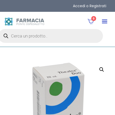
Accedi o Registrati
0