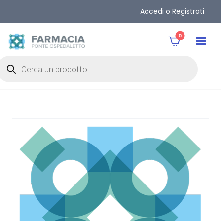
Accedi o Registrati
0