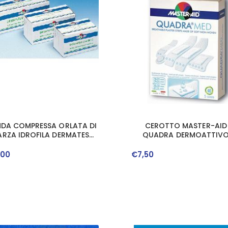
NDA COMPRESSA ORLATA DI
CEROTTO MASTER-AID
RZA IDROFILA DERMATESS
QUADRA DERMOATTIV
CAMBRIC 7X5
FORMATI ASSORTITI 40 PE
,
00
€
7
,
50