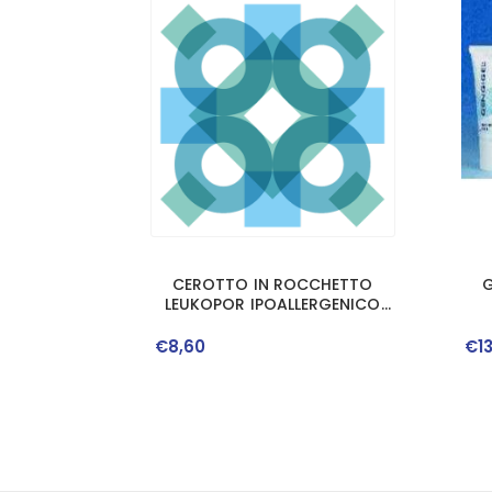
CEROTTO IN ROCCHETTO
G
LEUKOPOR IPOALLERGENICO
TESSUTO NON TESSUTO
BIANCO 2,5X920 CM CON
€
8
,
60
€
1
DISPENSER