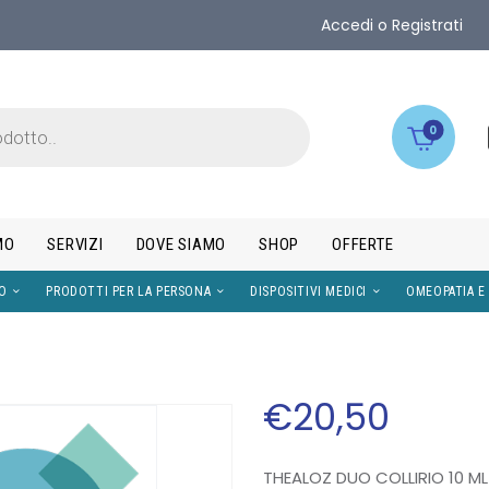
Accedi o Registrati
0
MO
SERVIZI
DOVE SIAMO
SHOP
OFFERTE
IMENTI
VISO
PRODOTTI PER LA PERSONA
DISPOS
€
20
,
50
THEALOZ DUO COLLIRIO 10 ML