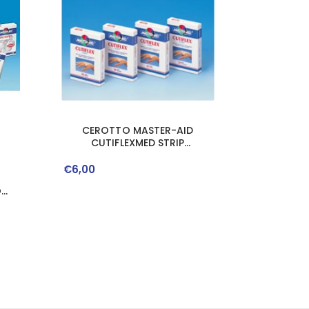
CEROTTO MASTER-AID
CUTIFLEXMED STRIP
TRASPARENTE IMPERMEABILE
SUPPORTO IN POLIURETANO 4
€
6
,
00
FORMATI ASSORTITI 20 PEZZI
O