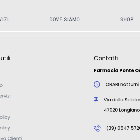
VIZI
DOVE SIAMO
SHOP
tili
Contatti
Farmacia Ponte O
ORARI notturni 
mo
ervizi
Via della Solidar
47020 Longiano
olicy
olicy
(39) 0547 572
va Clienti