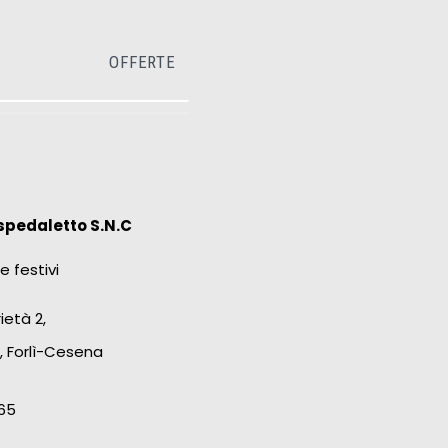
OFFERTE
spedaletto S.N.C
e festivi
ietà 2,
, Forlì-Cesena
65