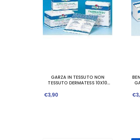
GARZA IN TESSUTO NON
BE
TESSUTO DERMATESS 10X10
GA
100 PEZZI
€
3
,
90
€
3