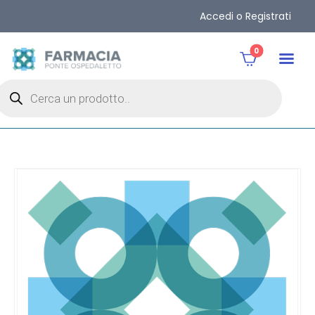
Accedi o Registrati
0