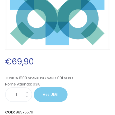
€
69
,
90
TUNICA 8100 SPARKLING SAND 001 NERO
Nome Azienda:
0318
AGGIUNGI
COD:
985755711