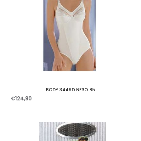
BODY 3449D NERO 85
€
124
,
90