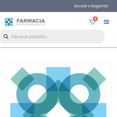
Accedi o Registrati
0