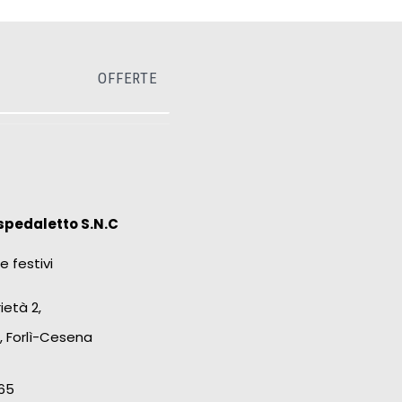
OFFERTE
spedaletto S.N.C
e festivi
ietà 2,
, Forlì-Cesena
65