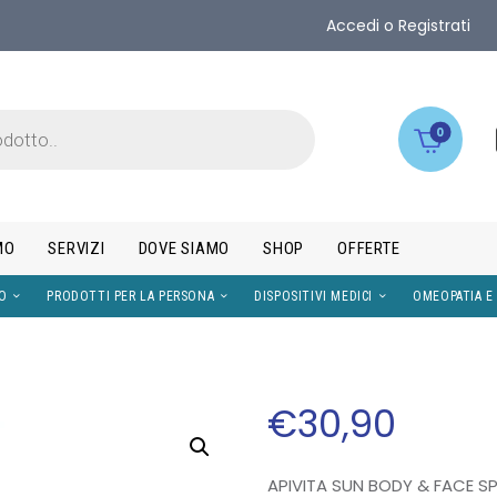
Accedi o Registrati
0
MO
SERVIZI
DOVE SIAMO
SHOP
OFFERTE
IMENTI
VISO
PRODOTTI PER LA PERSONA
DISPOS
€
30
,
90
APIVITA SUN BODY & FACE S