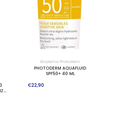
Bioderma Photoderm
PHOTODERM AQUAFLUID
SPF50+ 40 ML
€
22
,
90
0
NZE