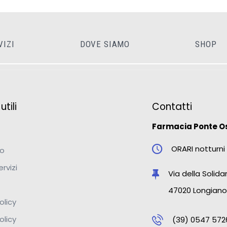
VIZI
DOVE SIAMO
SHOP
tili
Contatti
Farmacia Ponte O
ORARI notturni 
mo
ervizi
Via della Solidar
47020 Longiano
olicy
olicy
(39) 0547 572