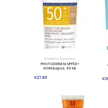
Bioderma Photoderm
PHOTODERM M SPF50+
DORE&apos; 40 ML
€
27
,
90
€
2