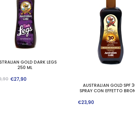
STRALIAN GOLD DARK LEGS
250 ML
9
,
90
€
27
,
90
AUSTRALIAN GOLD SPF 3
SPRAY CON EFFETTO BRO
237 ML
€
23
,
90