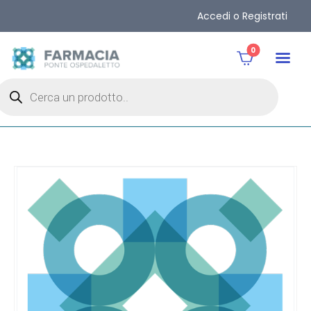
Accedi o Registrati
0