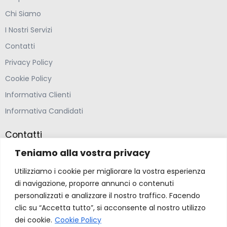
Chi Siamo
I Nostri Servizi
Contatti
Privacy Policy
Cookie Policy
Informativa Clienti
Informativa Candidati
Contatti
Teniamo alla vostra privacy
Farmacia Ponte Ospedaletto S.N.C
Utilizziamo i cookie per migliorare la vostra esperienza
Via della Solidarietà 2,
di navigazione, proporre annunci o contenuti
47020 Longiano, Forlì-Cesena
personalizzati e analizzare il nostro traffico. Facendo
clic su “Accetta tutto”, si acconsente al nostro utilizzo
(39) 0547 57265
dei cookie.
Cookie Policy