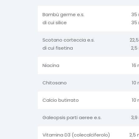
Bambù germe e.s.
35
di cui silice
35
Scotano corteccia e.s.
22,
di cui fisetina
2,5
Niacina
16
Chitosano
10
Calcio butirrato
10
Galeopsis parti aeree e.s.
3,9
Vitamina D3 (colecalciferolo)
2,5