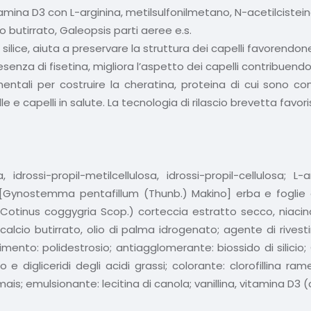
itamina D3 con L-arginina, metilsulfonilmetano, N-acetilcistei
io butirrato, Galeopsis parti aeree e.s.
lice, aiuta a preservare la struttura dei capelli favorendone
senza di fisetina, migliora l’aspetto dei capelli contribuendo a
tali per costruire la cheratina, proteina di cui sono com
 e capelli in salute. La tecnologia di rilascio brevetta favori
, idrossi-propil-metilcellulosa, idrossi-propil-cellulosa; L
ulan [Gynostemma pentafillum (Thunb.) Makino] erba e fogl
otinus coggygria Scop.) corteccia estratto secco, niacin
alcio butirrato, olio di palma idrogenato; agente di rivesti
imento: polidestrosio; antiagglomerante: biossido di silicio
digliceridi degli acidi grassi; colorante: clorofillina ram
mais; emulsionante: lecitina di canola; vanillina, vitamina D3 (