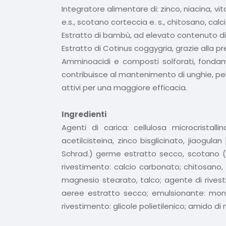
Integratore alimentare di: zinco, niacina, v
e.s., scotano corteccia e. s., chitosano, calc
Estratto di bambù, ad elevato contenuto di si
Estratto di Cotinus coggygria, grazie alla pre
Amminoacidi e composti solforati, fondamen
contribuisce al mantenimento di unghie, pelle
attivi per una maggiore efficacia.
Ingredienti
Agenti di carica: cellulosa microcristallina
acetilcisteina, zinco bisglicinato, jiaog
Schrad.) germe estratto secco, scotano (C
rivestimento: calcio carbonato; chitosano, c
magnesio stearato, talco; agente di rivest
aeree estratto secco; emulsionante: mono e 
rivestimento: glicole polietilenico; amido di 