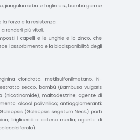
na, jiaogulan erba e foglie e.s., bambù germe
 la forza e la resistenza.
 renderli più vitali.
posti i capelli e le unghie e lo zinco, che
sce l’assorbimento e la biodisponibilità degli
-arginina cloridrato, metilsulfonilmetano, N-
ie estratto secco, bambù (Bambusa vulgaris
a (nicotinamide), maltodestrine; agente di
mento: alcool polivinilico; antiagglomeranti:
; Galeopsis (Galeopsis segetum Neck.) parti
eica; trigliceridi a catena media; agente di
colecalciferolo).