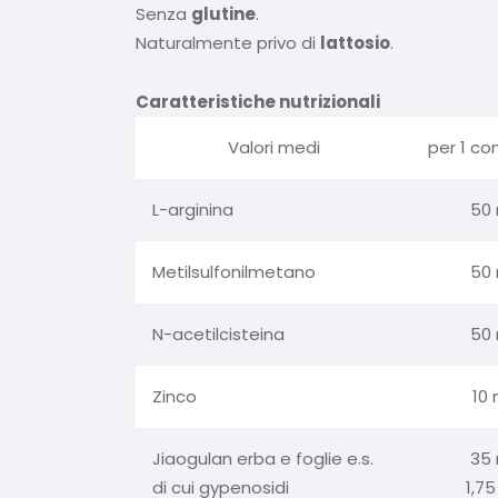
Senza
glutine
.
Naturalmente privo di
lattosio
.
Caratteristiche nutrizionali
Valori medi
per 1 c
L-arginina
50
Metilsulfonilmetano
50
N-acetilcisteina
50
Zinco
10
Jiaogulan erba e foglie e.s.
35
di cui gypenosidi
1,7