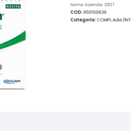
Nome Azienda:
2907
COD:
950150639
Categoria:
COMPL.ALIM./INT