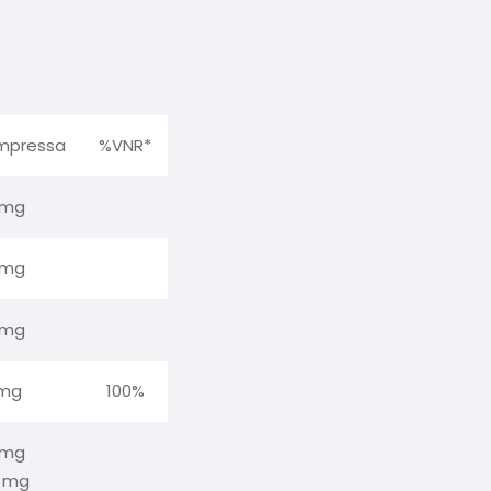
ompressa
%VNR*
 mg
 mg
 mg
 mg
100%
 mg
5 mg