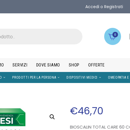
Accedi o Registrati
0
MO
SERVIZI
DOVE SIAMO
SHOP
OFFERTE
IMENTI
VISO
PRODOTTI PER LA PERSONA
DISPOS
€
46
,
70
BIOSCALIN TOTAL CARE 60 