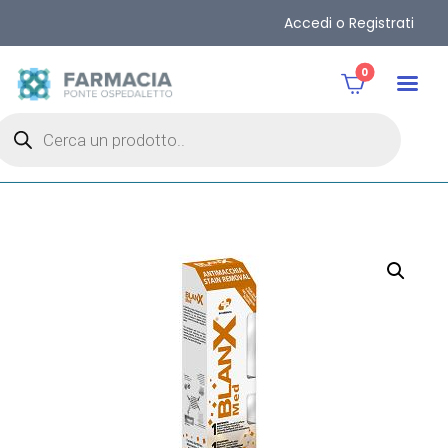
Accedi o Registrati
0