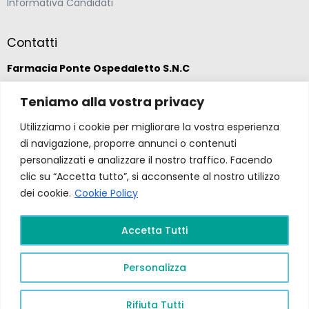
Informativa Candidati
Contatti
Farmacia Ponte Ospedaletto S.N.C
Teniamo alla vostra privacy
Via della Solidarietà 2,
47020 Longiano, Forlì-Cesena
Utilizziamo i cookie per migliorare la vostra esperienza
di navigazione, proporre annunci o contenuti
(39) 0547 57265
personalizzati e analizzare il nostro traffico. Facendo
clic su “Accetta tutto”, si acconsente al nostro utilizzo
dei cookie.
Cookie Policy
farmacia@ponteospedaletto.it
Accetta Tutti
Farmacia Ponte Ospedaletto 2026. Tutti diritti
riservati a Farmacia Ponte Ospedaletto. Sito creato
Personalizza
da
Gruppo Ingegneria
.
Privacy Policy –
P.Iva e
C.F.
04323760407
PR FESR EMILIA ROMAGNA
2021/2027
Rifiuta Tutti