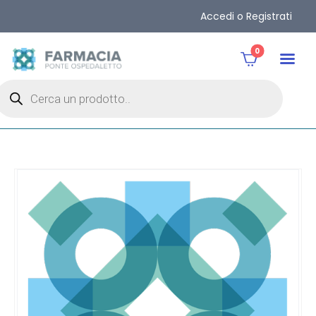
Accedi o Registrati
0