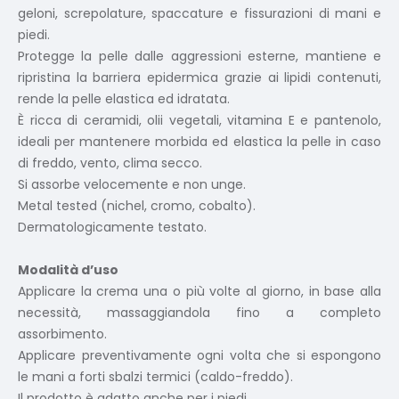
geloni, screpolature, spaccature e fissurazioni di mani e
piedi.
Protegge la pelle dalle aggressioni esterne, mantiene e
ripristina la barriera epidermica grazie ai lipidi contenuti,
rende la pelle elastica ed idratata.
È ricca di ceramidi, olii vegetali, vitamina E e pantenolo,
ideali per mantenere morbida ed elastica la pelle in caso
di freddo, vento, clima secco.
Si assorbe velocemente e non unge.
Metal tested (nichel, cromo, cobalto).
Dermatologicamente testato.
Modalità d’uso
Applicare la crema una o più volte al giorno, in base alla
necessità, massaggiandola fino a completo
assorbimento.
Applicare preventivamente ogni volta che si espongono
le mani a forti sbalzi termici (caldo-freddo).
Il prodotto è adatto anche per i piedi.