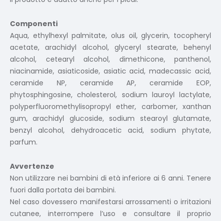
Componenti
Aqua, ethylhexyl palmitate, olus oil, glycerin, tocopheryl
acetate, arachidyl alcohol, glyceryl stearate, behenyl
alcohol, cetearyl alcohol, dimethicone, panthenol,
niacinamide, asiaticoside, asiatic acid, madecassic acid,
ceramide NP, ceramide AP, ceramide EOP,
phytosphingosine, cholesterol, sodium lauroyl lactylate,
polyperfluoromethylisopropyl ether, carbomer, xanthan
gum, arachidyl glucoside, sodium stearoyl glutamate,
benzyl alcohol, dehydroacetic acid, sodium phytate,
parfum.
Avvertenze
Non utilizzare nei bambini di età inferiore ai 6 anni. Tenere
fuori dalla portata dei bambini.
Nel caso dovessero manifestarsi arrossamenti o irritazioni
cutanee, interrompere l’uso e consultare il proprio