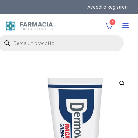
Accedi o Registrati
0