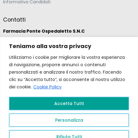
Informativa Candidati
Contatti
Farmacia Ponte Ospedaletto S.N.C
Teniamo alla vostra privacy
Via della Solidarietà 2,
47020 Longiano, Forlì-Cesena
Utilizziamo i cookie per migliorare la vostra esperienza
di navigazione, proporre annunci o contenuti
(39) 0547 57265
personalizzati e analizzare il nostro traffico. Facendo
clic su “Accetta tutto”, si acconsente al nostro utilizzo
dei cookie.
Cookie Policy
farmacia@ponteospedaletto.it
Accetta Tutti
Farmacia Ponte Ospedaletto 2026. Tutti diritti
riservati a Farmacia Ponte Ospedaletto. Sito creato
Personalizza
da
Gruppo Ingegneria
.
Privacy Policy –
P.Iva e
C.F.
04323760407
PR FESR EMILIA ROMAGNA
2021/2027
Rifiuta Tutti