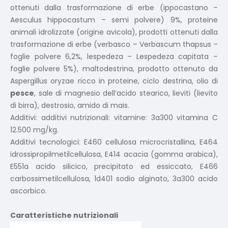
ottenuti dalla trasformazione di erbe (ippocastano –
Aesculus hippocastum – semi polvere) 9%, proteine
animali idrolizzate (origine avicola), prodotti ottenuti dalla
trasformazione di erbe (verbasco – Verbascum thapsus –
foglie polvere 6,2%, lespedeza – Lespedeza capitata –
foglie polvere 5%), maltodestrina, prodotto ottenuto da
Aspergillus oryzae ricco in proteine, ciclo destrina, olio di
pesce
, sale di magnesio dell’acido stearico, lieviti (lievito
di birra), destrosio, amido di mais.
Additivi: additivi nutrizionali: vitamine: 3a300 vitamina C
12.500 mg/kg.
Additivi tecnologici: E460 cellulosa microcristallina, E464
idrossipropilmetilcellulosa, E414 acacia (gomma arabica),
E551a acido silicico, precipitato ed essiccato, E466
carbossimetilcellulosa, 1d401 sodio alginato, 3a300 acido
ascorbico.
Caratteristiche nutrizionali