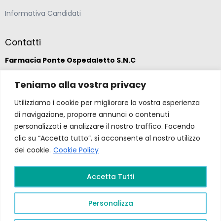
Informativa Candidati
Contatti
Farmacia Ponte Ospedaletto S.N.C
Via della Solidarietà 2,
Teniamo alla vostra privacy
47020 Longiano, Forlì-Cesena
Utilizziamo i cookie per migliorare la vostra esperienza
di navigazione, proporre annunci o contenuti
(39) 0547 57265
personalizzati e analizzare il nostro traffico. Facendo
clic su “Accetta tutto”, si acconsente al nostro utilizzo
dei cookie.
Cookie Policy
farmacia@ponteospedaletto.it
Accetta Tutti
Farmacia Ponte Ospedaletto 2026. Tutti diritti
riservati a Farmacia Ponte Ospedaletto. Sito creato
Personalizza
da
Gruppo Ingegneria
.
Privacy Policy –
P.Iva e
C.F.
04323760407
PR FESR EMILIA ROMAGNA