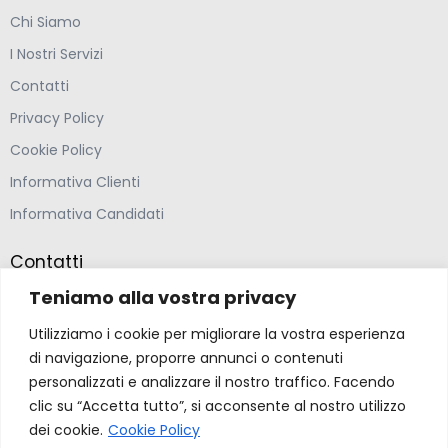
Chi Siamo
I Nostri Servizi
Contatti
Privacy Policy
Cookie Policy
Informativa Clienti
Informativa Candidati
Contatti
Teniamo alla vostra privacy
Farmacia Ponte Ospedaletto S.N.C
Utilizziamo i cookie per migliorare la vostra esperienza
Via della Solidarietà 2,
di navigazione, proporre annunci o contenuti
47020 Longiano, Forlì-Cesena
personalizzati e analizzare il nostro traffico. Facendo
clic su “Accetta tutto”, si acconsente al nostro utilizzo
(39) 0547 57265
dei cookie.
Cookie Policy