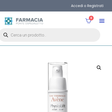
Accedi o Registrati
0