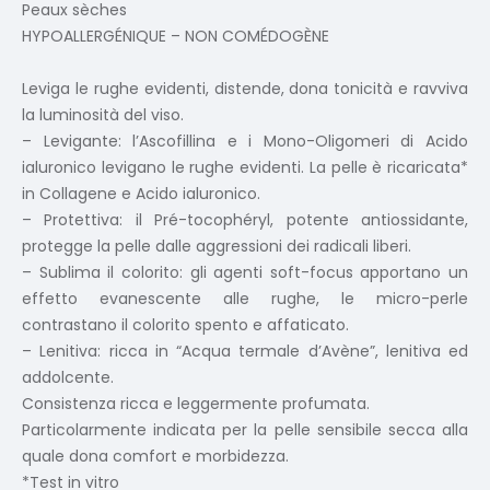
Peaux sèches
HYPOALLERGÉNIQUE – NON COMÉDOGÈNE
Leviga le rughe evidenti, distende, dona tonicità e ravviva
la luminosità del viso.
– Levigante: l’Ascofillina e i Mono-Oligomeri di Acido
ialuronico levigano le rughe evidenti. La pelle è ricaricata*
in Collagene e Acido ialuronico.
– Protettiva: il Pré-tocophéryl, potente antiossidante,
protegge la pelle dalle aggressioni dei radicali liberi.
– Sublima il colorito: gli agenti soft-focus apportano un
effetto evanescente alle rughe, le micro-perle
contrastano il colorito spento e affaticato.
– Lenitiva: ricca in “Acqua termale d’Avène”, lenitiva ed
addolcente.
Consistenza ricca e leggermente profumata.
Particolarmente indicata per la pelle sensibile secca alla
quale dona comfort e morbidezza.
*Test in vitro