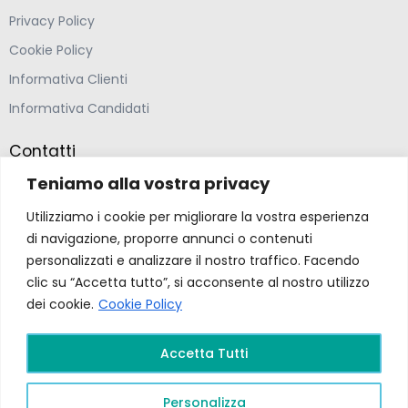
Privacy Policy
Cookie Policy
Informativa Clienti
Informativa Candidati
Contatti
Teniamo alla vostra privacy
Farmacia Ponte Ospedaletto S.N.C
Utilizziamo i cookie per migliorare la vostra esperienza
Via della Solidarietà 2,
di navigazione, proporre annunci o contenuti
47020 Longiano, Forlì-Cesena
personalizzati e analizzare il nostro traffico. Facendo
clic su “Accetta tutto”, si acconsente al nostro utilizzo
(39) 0547 57265
dei cookie.
Cookie Policy
farmacia@ponteospedaletto.it
Accetta Tutti
Farmacia Ponte Ospedaletto 2026. Tutti diritti
Personalizza
riservati a Farmacia Ponte Ospedaletto. Sito creato