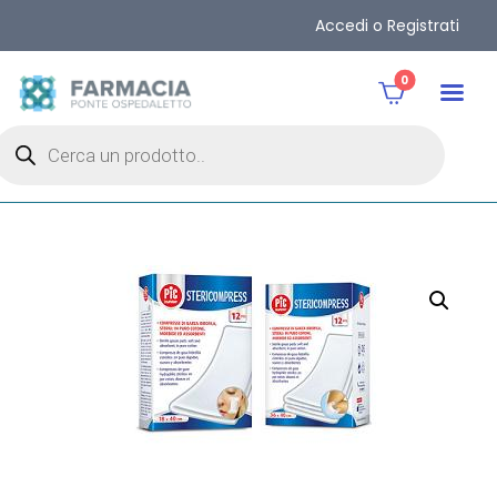
Accedi o Registrati
0