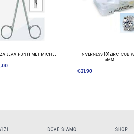
NZA LEVA PUNTI MET MICHEL
INVERNESS 181ZIRC CUB P
5MM
6
,
00
€
21
,
90
VIZI
DOVE SIAMO
SHOP