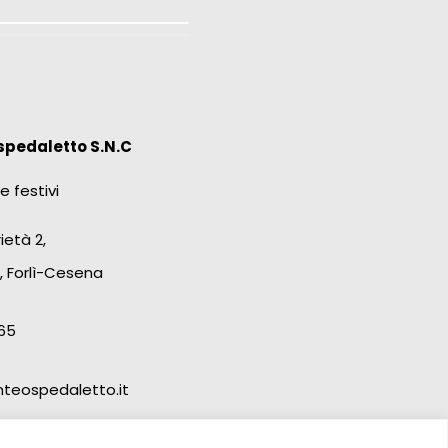
spedaletto S.N.C
e festivi
ietà 2,
, Forlì-Cesena
65
teospedaletto.it