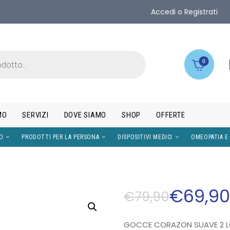
Accedi o Registrati
0
MO
SERVIZI
DOVE SIAMO
SHOP
OFFERTE
IMENTI
VISO
PRODOTTI PER LA PERSONA
DISPOS
€
69
,
9
€
79
,
90
GOCCE CORAZON SUAVE 2 L