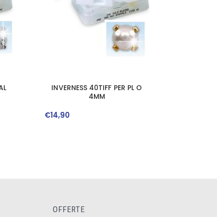
AL
INVERNESS 40TIFF PER PL O
4MM
€
14
,
90
OFFERTE