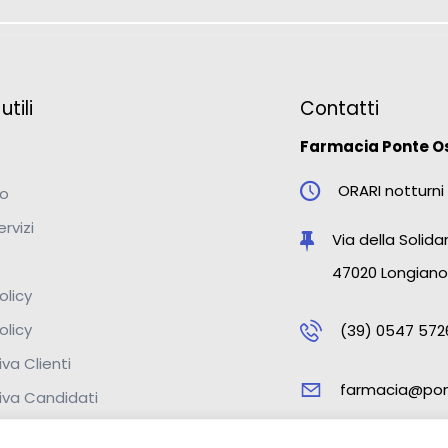
tili
Contatti
Farmacia Ponte O
ORARI notturni 
mo
ervizi
Via della Solidar
47020 Longiano
olicy
olicy
(39) 0547 572
va Clienti
farmacia@pon
iva Candidati