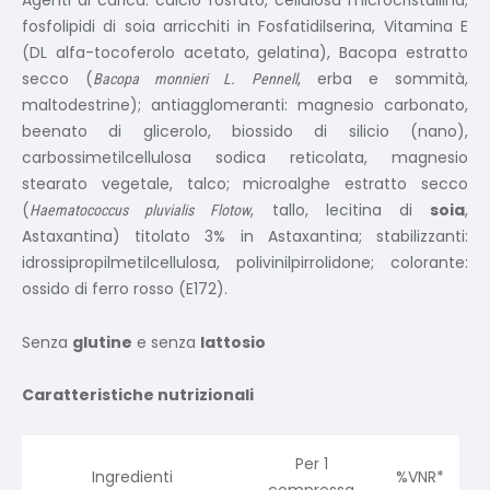
Agenti di carica: calcio fosfato, cellulosa microcristallina;
fosfolipidi di soia arricchiti in Fosfatidilserina, Vitamina E
(DL alfa-tocoferolo acetato, gelatina), Bacopa estratto
secco (
, erba e sommità,
Bacopa monnieri L. Pennell
maltodestrine); antiagglomeranti: magnesio carbonato,
beenato di glicerolo, biossido di silicio (nano),
carbossimetilcellulosa sodica reticolata, magnesio
stearato vegetale, talco; microalghe estratto secco
(
, tallo, lecitina di
soia
,
Haematococcus pluvialis Flotow
Astaxantina) titolato 3% in Astaxantina; stabilizzanti:
idrossipropilmetilcellulosa, polivinilpirrolidone; colorante:
ossido di ferro rosso (E172).
Senza
glutine
e senza
lattosio
Caratteristiche nutrizionali
Per 1
Ingredienti
%VNR*