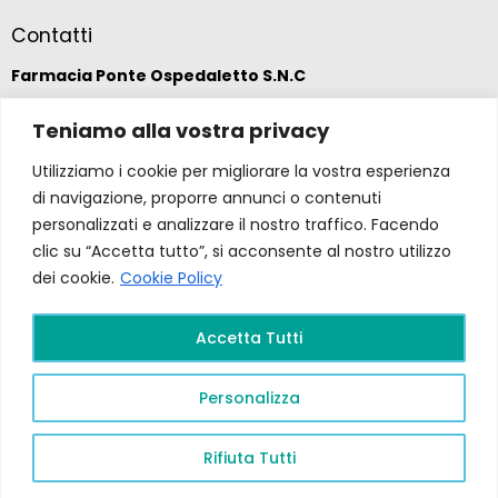
Contatti
Farmacia Ponte Ospedaletto S.N.C
Via della Solidarietà 2,
Teniamo alla vostra privacy
47020 Longiano, Forlì-Cesena
Utilizziamo i cookie per migliorare la vostra esperienza
di navigazione, proporre annunci o contenuti
(39) 0547 57265
personalizzati e analizzare il nostro traffico. Facendo
clic su “Accetta tutto”, si acconsente al nostro utilizzo
dei cookie.
Cookie Policy
farmacia@ponteospedaletto.it
Accetta Tutti
Farmacia Ponte Ospedaletto 2026. Tutti diritti
riservati a Farmacia Ponte Ospedaletto. Sito creato
Personalizza
da
Gruppo Ingegneria
.
Privacy Policy –
P.Iva e
C.F.
04323760407
PR FESR EMILIA ROMAGNA
2021/2027
Rifiuta Tutti