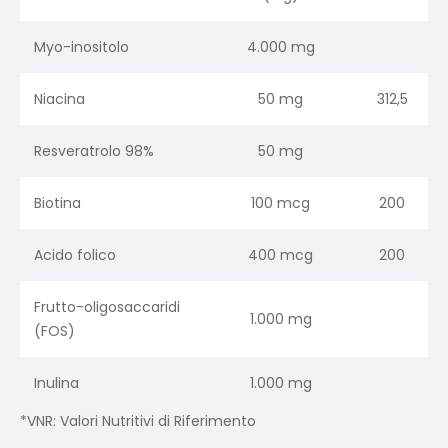
Myo-inositolo
4.000 mg
Niacina
50 mg
312,5
Resveratrolo 98%
50 mg
Biotina
100 mcg
200
Acido folico
400 mcg
200
Frutto-oligosaccaridi
1.000 mg
(FOS)
Inulina
1.000 mg
*VNR: Valori Nutritivi di Riferimento