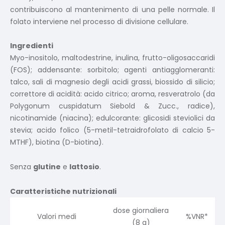
contribuiscono al mantenimento di una pelle normale. Il
folato interviene nel processo di divisione cellulare.
Ingredienti
Myo-inositolo, maltodestrine, inulina, frutto-oligosaccaridi
(FOS); addensante: sorbitolo; agenti antiagglomeranti:
talco, sali di magnesio degli acidi grassi, biossido di silicio;
correttore di acidità: acido citrico; aroma, resveratrolo (da
Polygonum cuspidatum Siebold & Zucc., radice),
nicotinamide (niacina); edulcorante: glicosidi steviolici da
stevia; acido folico (5-metil-tetraidrofolato di calcio 5-
MTHF), biotina (D-biotina).
Senza
glutine
e
lattosio
.
Caratteristiche nutrizionali
dose giornaliera
Valori medi
%VNR*
(8 g)