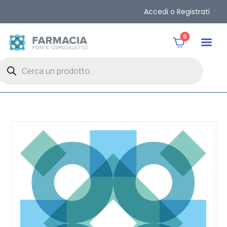
Accedi o Registrati
0