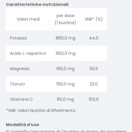
Caratteristiche nutrizionali
per dose
Valori medi
VNR* (%)
(1 bustina)
Potassio
880,0 mg
44,0
Acido L-aspartico
660,0 mg
Magnesio
190,0 mg
50,6
Cloruro
190,0 mg
23,0
Vitamina C
80,0 mg
100,0
*VNR: Valori Nutritivi di Riferimento.
Modalità d’uso
Si consiglia l’assunzione di 1 bustina al giorno da sciogliere