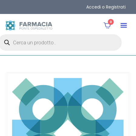
Accedi o Registrati
0