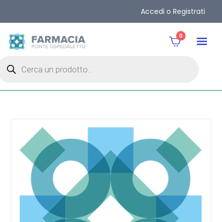
Accedi o Registrati
0