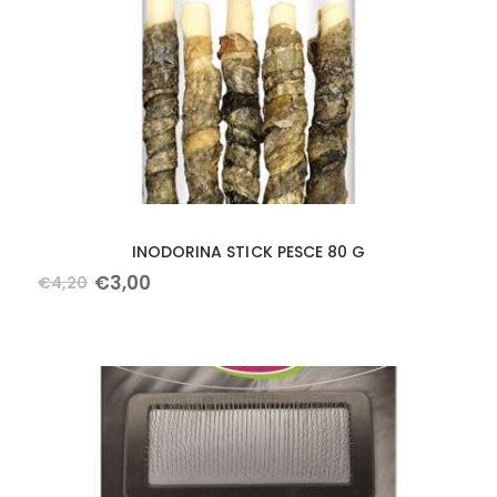
INODORINA STICK PESCE 80 G
€
3
,
00
€
4
,
20