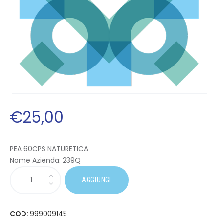
€
25
,
00
PEA 60CPS NATURETICA
Nome Azienda:
239Q
AGGIUNGI
COD:
999009145