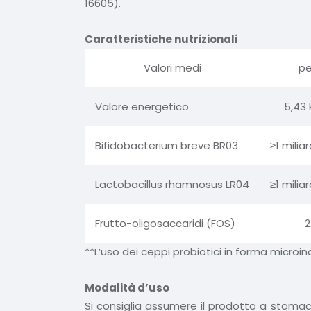
16605).
Caratteristiche nutrizionali
Valori medi
pe
Valore energetico
5,43 
Bifidobacterium breve BR03
≥1 milia
Lactobacillus rhamnosus LR04
≥1 milia
Frutto-oligosaccaridi (FOS)
2
**L’uso dei ceppi probiotici in forma microinc
Modalità d’uso
Si consiglia assumere il prodotto a stomac