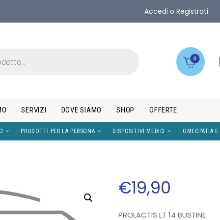
Accedi o Registrati
0
MO
SERVIZI
DOVE SIAMO
SHOP
OFFERTE
IMENTI
VISO
PRODOTTI PER LA PERSONA
DISPOS
€
19
,
90
PROLACTIS LT 14 BUSTINE