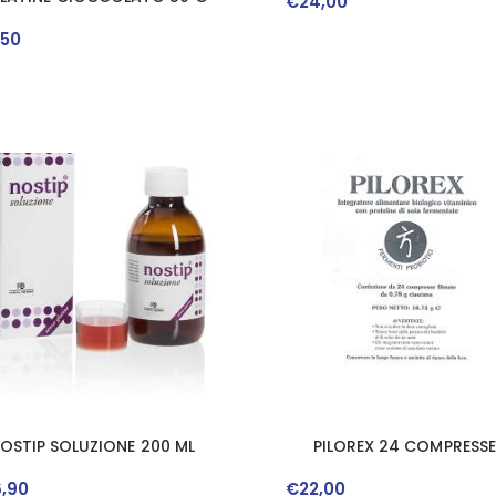
€
24
,
00
,
50
OSTIP SOLUZIONE 200 ML
PILOREX 24 COMPRESSE
6
,
90
€
22
,
00