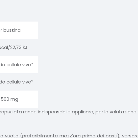
r bustina
kcal/22,73 kJ
rdo cellule vive*
rdo cellule vive*
.500 mg
apsulata rende indispensabile applicare, per la valutazione del
o vuoto (preferibilmente mezz’ora prima dei pasti), versare 