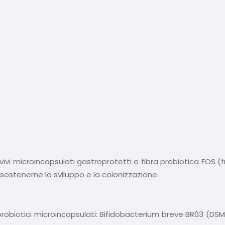
vivi microincapsulati gastroprotetti e fibra prebiotica FOS (
 e sostenerne lo sviluppo e la colonizzazione.
 probiotici microincapsulati: Bifidobacterium breve BR03 (DS