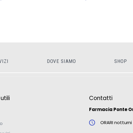
VIZI
DOVE SIAMO
SHOP
tili
Contatti
Farmacia Ponte O
ORARI notturni 
mo