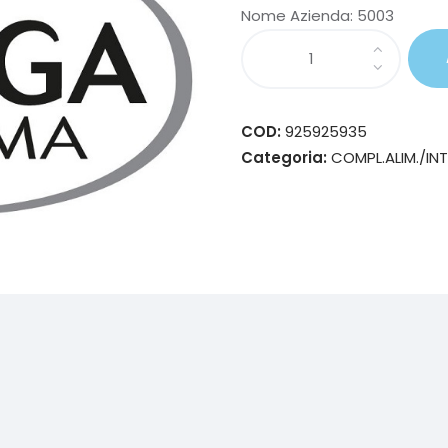
Nome Azienda:
5003
COD:
925925935
Categoria:
COMPL.ALIM./INT