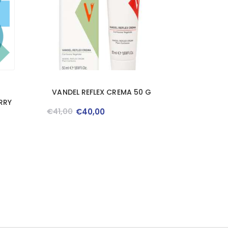
VANDEL REFLEX CREMA 50 G
RRY
€
41
,
00
€
40
,
00