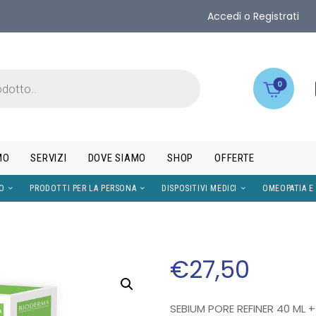
Accedi o Registrati
0
MO
SERVIZI
DOVE SIAMO
SHOP
OFFERTE
IMENTI
VISO
PRODOTTI PER LA PERSONA
DISPOS
€
27
,
50
SEBIUM PORE REFINER 40 ML +