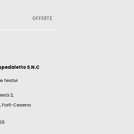
OFFERTE
spedaletto S.N.C
e festivi
ietà 2,
, Forlì-Cesena
65