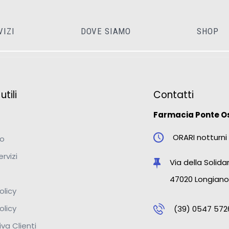
VIZI
DOVE SIAMO
SHOP
tili
Contatti
Farmacia Ponte O
ORARI notturni 
mo
ervizi
Via della Solidar
47020 Longiano
olicy
olicy
(39) 0547 572
va Clienti