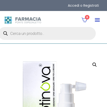
Accedi o Registrati
0