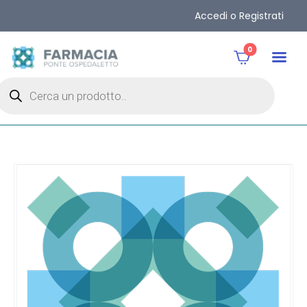
Accedi o Registrati
0